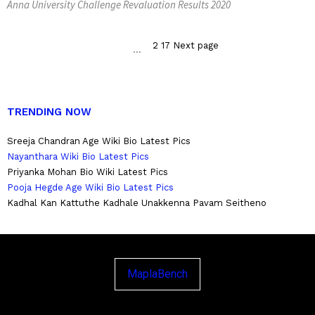
Anna University Challenge Revaluation Results 2020
Posts
2
17 Next page
Page
Page
Page
1
…
navigation
TRENDING NOW
Sreeja Chandran Age Wiki Bio Latest Pics
Nayanthara Wiki Bio Latest Pics
Priyanka Mohan Bio Wiki Latest Pics
Pooja Hegde Age Wiki Bio Latest Pics
Kadhal Kan Kattuthe Kadhale Unakkenna Pavam Seitheno
MaplaBench